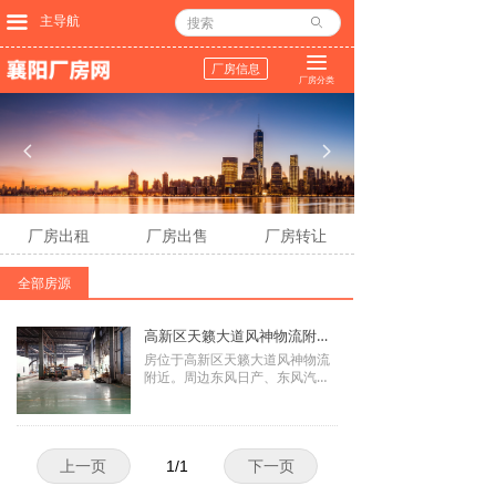
끀
主导航
ꄙ
끀
厂房信息
厂房分类
넳
넲
厂房出租
厂房出售
厂房转让
全部房源
高新区天籁大道风神物流附近4000平米厂房出租
房位于高新区天籁大道风神物流
附近。周边东风日产、东风汽车
股份、德邦物流、机械加工等工
业生产集中，物流众多，道路交
通运输方便。标准钢结构厂房，
厂内还设有蒸汽。
出租厂房总面积4000平米，由两
上一页
1
/
1
下一页
个2000左右的厂房连通。