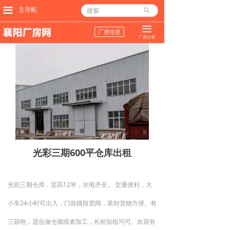
끀
主导航
ꄙ
끀
厂房信息
厂房分类
光彩三期600平仓库出租
光彩三期仓库，层高12米，水电齐全。 交通便利，大
小车24小时可出入，门前路段宽阔，装卸货物方便。有
三箱电，适合做仓储或者加工，长租短租均可。欢迎有