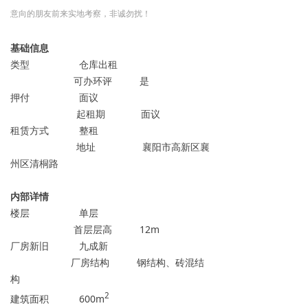
意向的朋友前来实地考察，非诚勿扰！
基础信息
类型 仓库出租
可办环评 是
押付 面议
起租期 面议
租赁方式 整租
地址 襄阳市高新区襄
州区清桐路
内部详情
楼层 单层
首层层高 12m
厂房新旧 九成新
厂房结构 钢结构、砖混结
构
2
建筑面积 600m