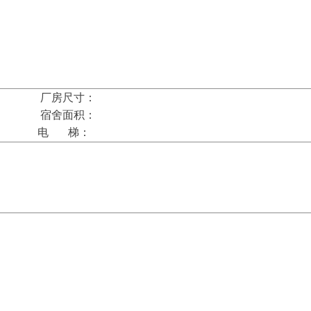
尺寸：
面积：
 梯：