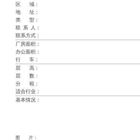
区 域：
地 址：
类 型：
联 系 人：
联系方式：
厂房面积： 厂房
办公面积： 宿舍
行 车： 电
层 高：
层 数：
分 租：
适合行业：
基本情况：
图 片：