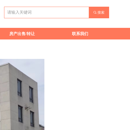
끠
搜索
끠
搜索
房产出售/转让
联系我们