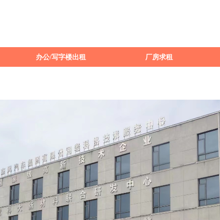
租金
面积
类型
ꀁ
ꀁ
ꀁ
ꀁ
办公/写字楼出租
厂房求租